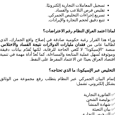
تسجيل المعاملات التجارية إلكترونيًا.
تقليص فرص التلاعب والفساد.
تسريع إجراءات التخليص الجمركي.
تتبع دقيق لحجم التجارة والإيرادات.
لماذا اعتمد العراق النظام رغم الاعتراضات؟
وراء هذا القرار رغبة حكومية صادقة في إصلاح واقع الجمارك، الذي
لطالما عانى من
فقدان مليارات الدولارات نتيجة الفساد والاختلاس
.
منصة “الإسيكودا” لا تُلغي الحاجة للرقابة، لكنها تُقدّم بيانات دقيقة
وموثوقة تُسهل عملية المتابعة والمساءلة، كما تُعدّ أداة مهمة في تنمية
اقتصاد العراق بعيدًا عن الاعتماد المفرط على النفط.
التخليص عبر الإسيكودا: ما الذي تحتاجه؟
إتمام البيان الجمركي عبر النظام يتطلب رفع مجموعة من الوثائق
بشكل إلكتروني، تشمل:
✅ الفاتورة التجارية
✅ بوليصة الشحن
✅ شهادة المنشأ
✅ بيان التعبئة
✅ الترخيص التجاري