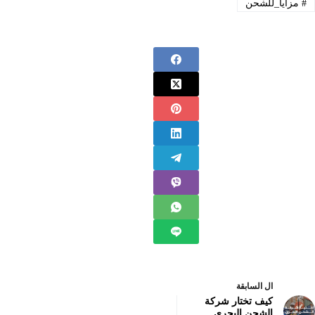
#
مزايا_للشحن
ال
السابقة
كيف تختار شركة
الشحن البحري