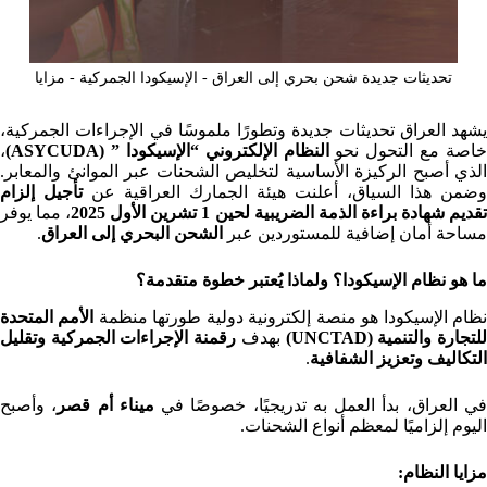
تحديثات جديدة شحن بحري إلى العراق - الإسيكودا الجمركية - مزايا
يشهد العراق تحديثات جديدة وتطورًا ملموسًا في الإجراءات الجمركية،
خاصة مع التحول نحو
النظام الإلكتروني “الإسيكودا ” (ASYCUDA)
،
الذي أصبح الركيزة الأساسية لتخليص الشحنات عبر الموانئ والمعابر.
وضمن هذا السياق، أعلنت هيئة الجمارك العراقية عن
تأجيل إلزام
قديم شهادة براءة الذمة الضريبية لحين 1 تشرين الأول 2025
، مما يوفر
مساحة أمان إضافية للمستوردين عبر
الشحن البحري إلى العراق
.
ما هو نظام الإسيكودا؟ ولماذا يُعتبر خطوة متقدمة؟
ظام الإسيكودا هو منصة إلكترونية دولية طورتها منظمة
الأمم المتحدة
لتجارة والتنمية (UNCTAD)
بهدف
رقمنة الإجراءات الجمركية وتقليل
التكاليف وتعزيز الشفافية
.
ي العراق، بدأ العمل به تدريجيًا، خصوصًا في
ميناء أم قصر
، وأصبح
اليوم إلزاميًا لمعظم أنواع الشحنات.
مزايا النظام
: