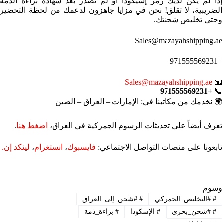
إذا لم يكن لديك رمز إسيكودا أو لم تُصدر بعد شهادة براءة الذمة
الضريبية، لا تقلق! نحن في مزايا جاهزون لدعمك من لحظة التحضير
وحتى تخليص شحنتك.
Sales@mazayahshipping.ae
+971555569231
Sales@mazayahshipping.ae
📧
+971555569231
📞
🌍 نخدمك من مكاتبنا في: الإمارات – العراق – الصين
تعرف أيضاً على تحديثات الرسوم الجمركية في العراق،
اضغط هنا
.
تابعونا على منصات التواصل الاجتماعي:
فايسبوك
،
انستغرام
،
لينكد إن.
وسوم
#
#التخليص_الجمركي
#
#شحن_إلى_العراق
#
#شحن_بحري
#
الإسكودا
#
براءة_ذمة