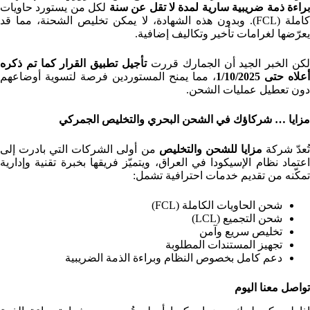
راءة ذمة ضريبية سارية لمدة لا تقل عن سنة
لكل من يستورد حاويات
كاملة (FCL). وبدون هذه الشهادة، لا يمكن تخليص الشحنة، مما قد
يعرّضها لغرامات تأخير وتكاليف إضافية.
كن الخبر الجيد أن الجمارك قررت
تأجيل تطبيق القرار كما تم ذكره
أعلاه حتى 1/10/2025
، مما يمنح المستوردين فرصة لتسوية أوضاعهم
دون تعطيل عمليات الشحن.
مزايا
… شركاؤك في الشحن البحري والتخليص الجمركي
ُعدّ شركة
مزايا للشحن والتخليص
من أولى الشركات التي بادرت إلى
اعتماد نظام الإسيكودا في العراق، ويتميّز فريقها بخبرة تقنية وإدارية
تمكّنه من تقديم خدمات احترافية تشمل:
شحن الحاويات الكاملة (FCL)
شحن التجميع (LCL)
تخليص سريع وآمن
تجهيز المستندات المطلوبة
دعم كامل بخصوص النظام وبراءة الذمة الضريبية
تواصل معنا اليوم