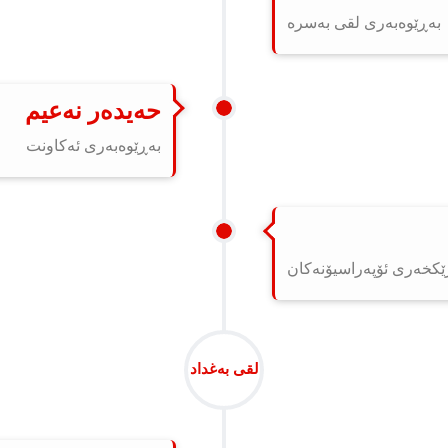
بەڕێوەبەری لقی بەسرە
حەیدەر نەعیم
بەڕێوەبەری ئەکاونت
ێکخەری ئۆپەراسیۆنەکان
لقی بەغداد