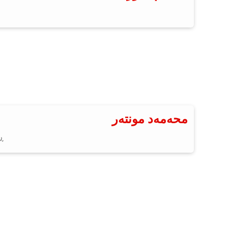
محەمەد مونتەر
ڕ