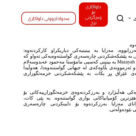
داواکاری
بۆ
وەرگرتنی
ی
بەدواداچوونی داواکاری
نرخ
وە
لە ساڵی ٢٠٠٤ دامەزرابووە، مەزایا بە بینینیەکی دیاریکراو کارکردنەوە:
ەتی بە پێشکەشکردنی چارەسەری گواستنەوەیەکی تەواو کە
فرۆشیاران بە کڕیار دەبەستێت. Mazayah بە بینینی کەسیی مامۆستا مەحمود عەبدوسەلام
ەو ئەزموونەی بڵاوەکەی لە جیهانی گواستنەوەدا، هەوڵیدا
وەی عێراق پڕ بکات بە پێشکەشکردنی خزمەتگوزاری
ەکی هەڵبژارد و بەرزکردنەوەی خزمەتگوزارییەکانی بۆ
ھێزترین کۆمپانیاکانی بواری گواستنەوە. بە پێی کات،
نای مەزایا بەرزکردەوە بۆ دابینکردنی چارەسەری
ی نێودەوڵەتی.