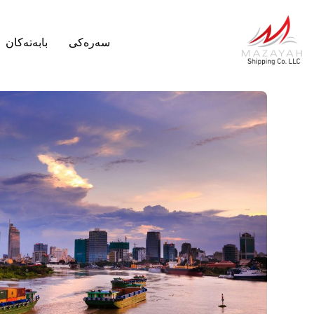
سەرەکی
بابەتەکان