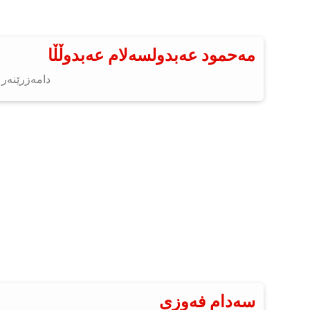
مەحمود عەبدولسەلام عەبدوڵڵا
دامەزرێنەر 
سەدام فەوزی