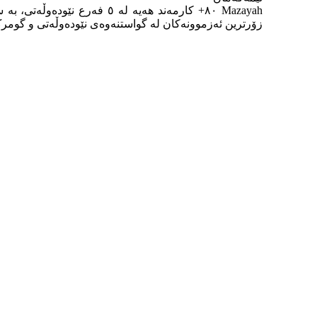
Mazayah ٨٠+ کارمەند هەیە لە ٥ فەر
زۆرترین ئەزموونەکان لە گواستنەوەی نێودەوڵەتی و گومر