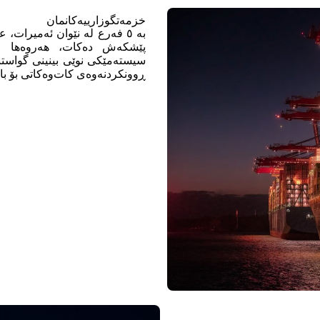
خزمەتگوزارییەکانمان
بە ٥ فەرع لە نێوان ئەمیرات
پێشکەش دەکات، هەروەها خز
ڕوونکردنەوەی کات‌وەکاتی بۆ بار