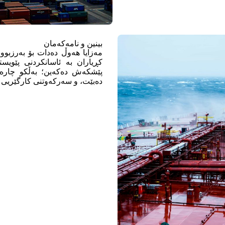
بینین و نامەکەمان
مەزایا هەوڵ دەدات بۆ بەرزبوون
کڕیاران بە ئاسانکردنی پێویستی
پێشکەش دەکەین؛ بەڵکو چارەسە
دەبێت، و سەرکەوتنی کارگێریی ک