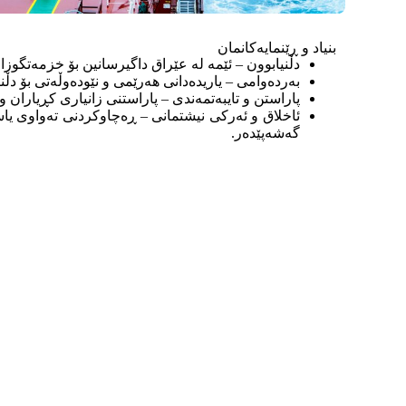
بنیاد و ڕێنمایەکانمان
دڵنیابوون – ئێمە لە عێراق داگیرسانین بۆ خزمەتگوزا
بەردەوامی – یاریدەدانی هەرێمی و نێودەوڵەتی بۆ دڵ
پاراستن و تایبەتمەندی – پاراستنی زانیاری کڕیاران 
ئاخلاق و ئەرکی نیشتمانی – ڕەچاوکردنی تەواوی ی
گەشەپێدەر.