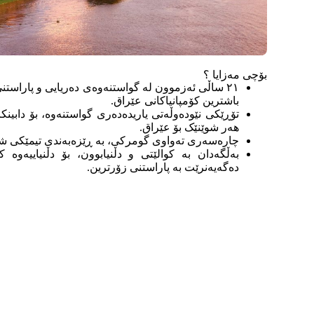
بۆچی مەزایا ؟
٢١ ساڵی ئەزموون لە گواستنەوەی دەریایی و پاراستنی
باشترین کۆمپانیاکانی عێراق.
تۆڕێکی نێودەوڵەتی یاریدەدەری گواستنەوە، بۆ دابین
هەر شوێنێک بۆ عێراق.
چارەسەری تەواوی گومرکی، بە ڕێزەبەندی تیمێکی شارە
بەڵگەدان بە کوالێتی و دڵنیابوون، بۆ دڵنیاییەوە 
دەگەیەنرێت بە پاراستنی زۆرترین.