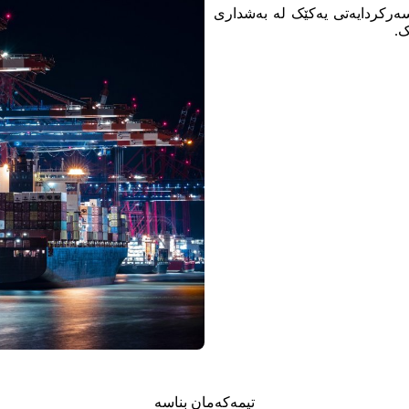
ع نێودەوڵەتی، بە سەرکردایەتی یەکێک لە بەشداری
ک.
تیمەکەمان بناسە