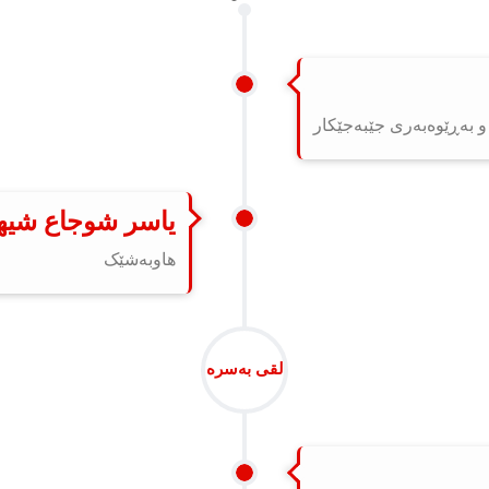
و بەڕێوەبەری جێبەجێکار
یاسر شوجاع شیه
هاوبەشێک
لقی بەسرە