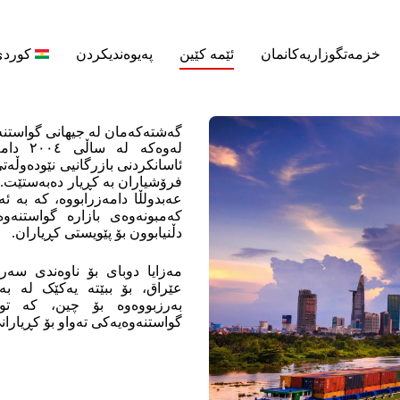
خزمەتگوزاریەکانمان
ئێمه‌ كێین
پەیوەندیکردن
کورد
گەشتەکەمان لە جیهانی گواستنە
لەوەکە 
ئاسانکردنی بازرگانیی نێودەوڵ
عەبدولڵا دامەزرابووە، کە بە ئ
کەمبونەوەی بازارە گواستنە
دڵنیابوون بۆ پێویستی کڕیاران.
مەزایا دوبای بۆ ناوەندی سەر
عێراق، بۆ ببێتە یەکێک لە بە
بەرزبووەوە بۆ چین، کە توا
گواستنەوەیەکی تەواو بۆ کڕیاران