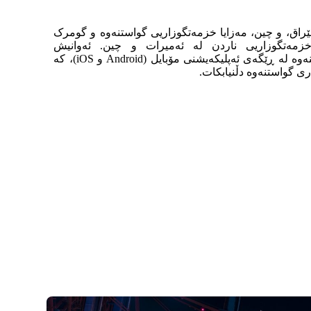
، عێراق، و چین، مەزایا خزمەتگوزاریی گواستنەوە و گومرک
مەتگوزاریی ناردن لە ئەمیرات و چین. ئەوانیش
سیستەمێکی نوێی بینینی گواستنەوە لە ڕێگەی ئەپلیکەیشنی مۆبایل (Android و iOS)، کە
ی گواستنەوە دڵنیابکات.