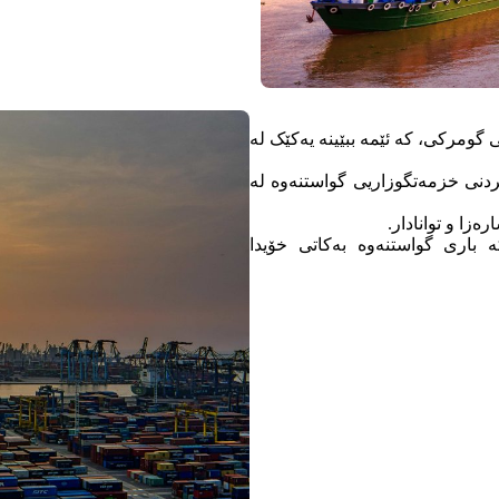
 گومرکی، کە ئێمە ببێینە یەکێک لە
کردنی خزمەتگوزاریی گواستنەوە لە
زا و توانادار.
کە باری گواستنەوە بەکاتی خۆیدا