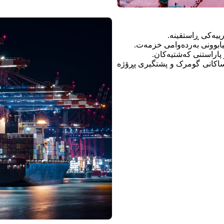
رییەکی ڕاستقینە.
نیابوونی بەردەوامی خزمەت.
و پاراستنی کەشتیەکان.
اساکانی گومرک و پشتگیری پڕۆژە