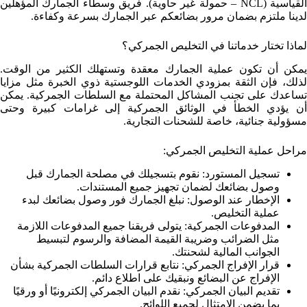
القياسية (NCL – حمولة غير حاوية). فريق وسطاء الجمارك المؤهلين
لدينا ملتزم بضمان مرور بضائعكم عبر الجمارك بسرعة وكفاءة.
لماذا تختار خدماتنا في التخليص الجمركي؟
يمكن أن تكون عملية الجمارك معقدة وتستهلك الكثير من الوقت.
لذلك، فإن الثقة بمزودي الخدمات اللوجستية ذوي الخبرة مثل مزايا
تساعدك على تجنب المشاكل المحتملة مع السلطات الجمركية. يمكن
أن يؤدي الخطأ في الوثائق الجمركية إلى غرامات كبيرة وحتى
مسؤولية جنائية، خاصة للشحنات التجارية.
مراحل عملية التخليص الجمركي:
تسجيل المستورد: نقوم بتسجيلك في مصلحة الجمارك قبل
وصول بضائعك لضمان تجهيز جميع المستندات.
الإخطار عند الوصول: نبلغ الجمارك فور وصول بضائعك لبدء
عملية التخليص.
المدفوعات الجمركية: يتولى فريقنا جميع المدفوعات اللازمة
مثل الضرائب وضريبة القيمة المضافة والرسوم لتبسيط
الجوانب المالية لشحنتك.
قرار الإفراج الجمركي: نتابع قرارات السلطات الجمركية بشأن
الإفراج عن البضائع ونبقيك على اطلاع دائم.
تقديم البيان الجمركي: نقدم البيان الجمركي إلكترونيًا أو ورقيًا
بما يضمن الامتثال لجميع اللوائح.